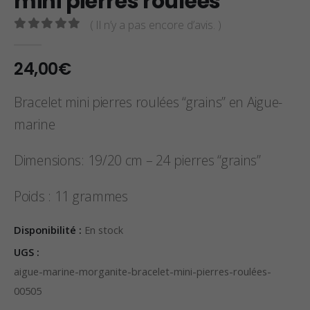
mini pierres roulées
( Il n’y a pas encore d’avis. )
0
sur 5
24,00
€
Bracelet mini pierres roulées “grains” en Aigue-
marine
Dimensions: 19/20 cm – 24 pierres “grains”
Poids : 11 grammes
Disponibilité :
En stock
UGS :
aigue-marine-morganite-bracelet-mini-pierres-roulées-
00505