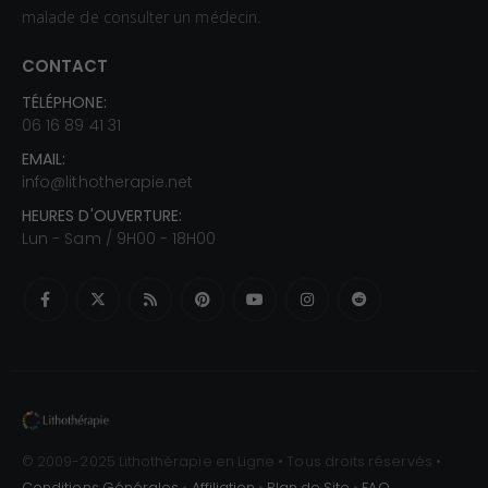
malade de consulter un médecin.
CONTACT
TÉLÉPHONE:
06 16 89 41 31
EMAIL:
info@lithotherapie.net
HEURES D'OUVERTURE:
Lun - Sam / 9H00 - 18H00
© 2009-2025 Lithothérapie en Ligne • Tous droits réservés •
Conditions Générales
•
Affiliation
•
Plan de Site
•
FAQ