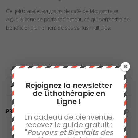
Ce joli bracelet en grains de café de Morganite et
Aigue-Marine se porte facilement, ce qui permettra de
bénéficier pleinement de ses vertus multiples.
INFORMATIONS COMPLÉMENTAIRES
Rejoignez la newsletter
AVIS (0)
de Lithothérapie en
Ligne !
PRODUITS SIMILAIRES
En cadeau de bienvenue,
recevez le guide gratuit :
"
Pouvoirs et Bienfaits des