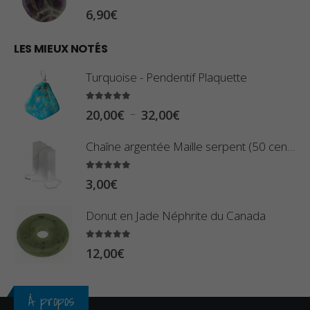
:
0
sur 5
6,90
€
0
1
€
0
LES MIEUX NOTÉS
à
,
2
Turquoise - Pendentif Plaquette
8
,
0
5.00
sur 5
9
P
–
20,00
€
32,00
€
€
0
l
à
Chaîne argentée Maille serpent (50 centimètres)
€
a
2
g
5.00
sur 5
3
3,00
€
e
,
d
Donut en Jade Néphrite du Canada
4
e
0
p
5.00
sur 5
12,00
€
€
r
i
À propos
x