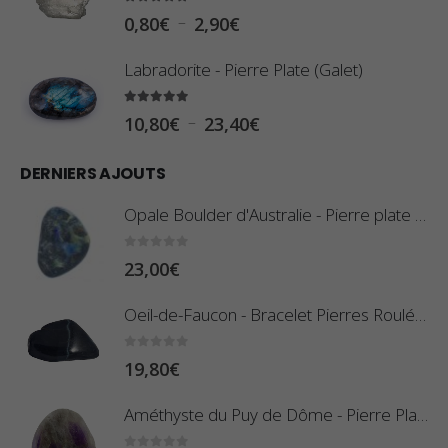
5.00
sur 5
P
–
0,80
€
2,90
€
l
Labradorite - Pierre Plate (Galet)
a
g
5.00
sur 5
P
–
10,80
€
23,40
€
e
l
d
DERNIERS AJOUTS
a
e
g
Opale Boulder d'Australie - Pierre plate - 8 g (Pièce n°420)
p
e
r
d
0
sur 5
23,00
€
i
e
x
Oeil-de-Faucon - Bracelet Pierres Roulées
p
r
:
0
sur 5
19,80
€
i
0
x
,
Améthyste du Puy de Dôme - Pierre Plate
8