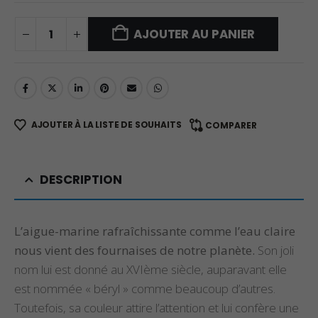
AJOUTER AU PANIER
AJOUTER À LA LISTE DE SOUHAITS
COMPARER
DESCRIPTION
L’aigue-marine rafraîchissante comme l’eau claire
nous vient des fournaises de notre planète.
Son joli
nom lui est donné au XVIème siècle, auparavant elle
est nommée « béryl » comme beaucoup d’autres.
Toutefois, sa couleur attire l’attention et lui confère une