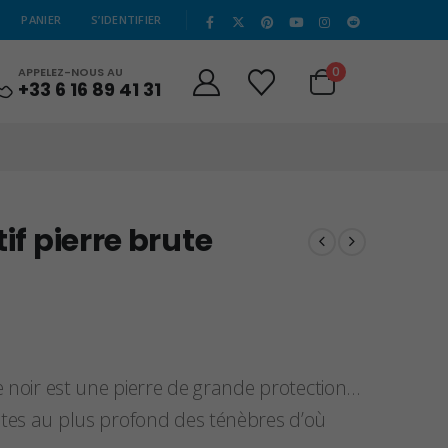
|
PANIER
S’IDENTIFIER
0
APPELEZ-NOUS AU
+33 6 16 89 41 31
if pierre brute
le noir est une pierre de grande protection…
antes au plus profond des ténèbres d’où