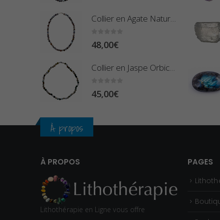
Collier en Agate Naturelle - Pierres Boules 8mm
0
sur 5
48,00
€
Collier en Jaspe Orbiculaire - Pierres Roulées
0
sur 5
45,00
€
À propos
À PROPOS
PAGES
Lithoth
Boutiq
Lithothérapie en Ligne vous offre