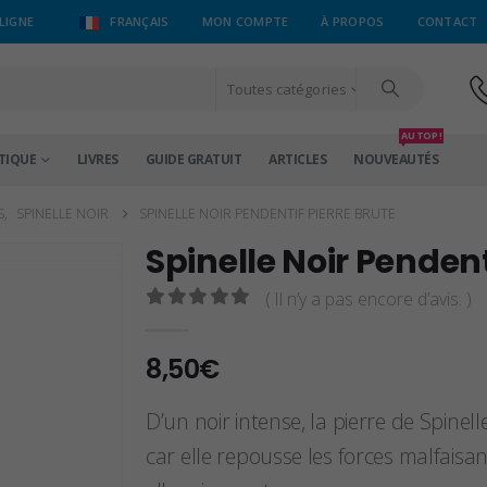
LIGNE
FRANÇAIS
MON COMPTE
À PROPOS
CONTACT
Toutes catégories
AU TOP !
TIQUE
LIVRES
GUIDE GRATUIT
ARTICLES
NOUVEAUTÉS
S
,
SPINELLE NOIR
SPINELLE NOIR PENDENTIF PIERRE BRUTE
Spinelle Noir Pendent
( Il n’y a pas encore d’avis. )
0
sur 5
8,50
€
D’un noir intense, la pierre de Spinel
car elle repousse les forces malfais