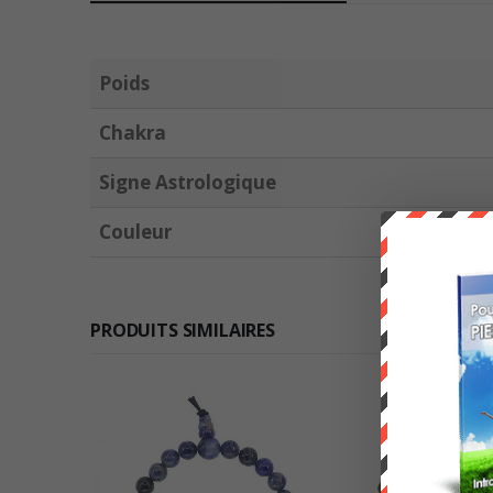
Poids
Chakra
Signe Astrologique
Couleur
PRODUITS SIMILAIRES