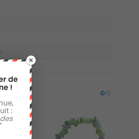
u
er de
ne !
nue,
it :
 des
"