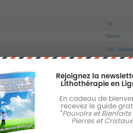
5 g
Racine
Lion
,
Taurea
Noir
Rejoignez la newslett
Lithothérapie en Lig
En cadeau de bienve
recevez le guide gratu
"
Pouvoirs et Bienfaits
Pierres et Cristaux