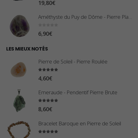
19,80
€
i
0
x
,
Améthyste du Puy de Dôme - Pierre Plate
8
:
0
sur 5
6,90
€
0
1
€
0
LES MIEUX NOTÉS
à
,
2
Pierre de Soleil - Pierre Roulée
8
,
0
5.00
sur 5
9
4,60
€
€
0
à
Emeraude - Pendentif Pierre Brute
€
2
5.00
sur 5
3
8,60
€
,
Bracelet Baroque en Pierre de Soleil
4
0
5.00
sur 5