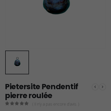
Pietersite Pendentif
pierre roulée
( Il n’y a pas encore d’avis. )
0
sur 5