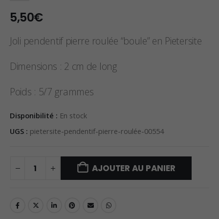
5,50
€
Joli pendentif pierre roulée “boule” en Pietersite
Dimensions : 2 cm de long
Poids : 5/7 grammes
Disponibilité :
En stock
UGS :
pietersite-pendentif-pierre-roulée-00554
AJOUTER AU PANIER