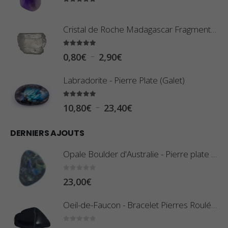
5.00
sur 5
Cristal de Roche Madagascar Fragment de Pierre Brute
5.00
sur 5
P
–
0,80
€
2,90
€
l
Labradorite - Pierre Plate (Galet)
a
g
5.00
sur 5
P
–
10,80
€
23,40
€
e
l
d
DERNIERS AJOUTS
a
e
g
Opale Boulder d'Australie - Pierre plate - 8 g (Pièce n°420)
p
e
r
d
0
sur 5
23,00
€
i
e
x
Oeil-de-Faucon - Bracelet Pierres Roulées
p
r
:
0
sur 5