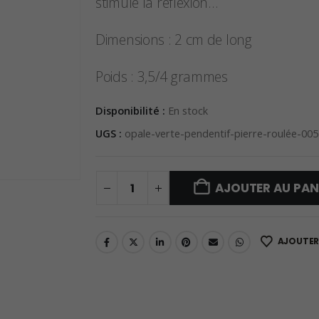
stimule la réflexion…
Dimensions : 2 cm de long
Poids : 3,5/4 grammes
Disponibilité :
En stock
UGS :
opale-verte-pendentif-pierre-roulée-00
AJOUTER AU PAN
AJOUTER 