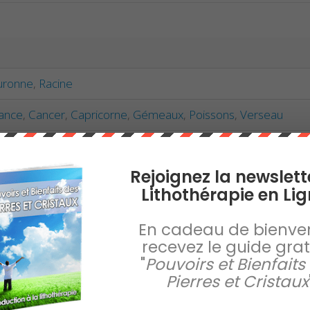
uronne
,
Racine
ance
,
Cancer
,
Capricorne
,
Gémeaux
,
Poissons
,
Verseau
t
,
Translucide
Rejoignez la newslett
Lithothérapie en Lig
En cadeau de bienve
recevez le guide gratu
"
Pouvoirs et Bienfaits
Pierres et Cristaux