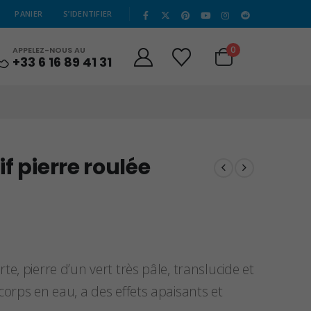
|
PANIER
S’IDENTIFIER
0
APPELEZ-NOUS AU
+33 6 16 89 41 31
f pierre roulée
te, pierre d’un vert très pâle, translucide et
corps en eau, a des effets apaisants et