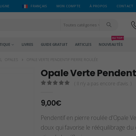
LIGNE
FRANÇAIS
MON COMPTE
À PROPOS
CONTACT
Toutes catégories
AU TOP !
TIQUE
LIVRES
GUIDE GRATUIT
ARTICLES
NOUVEAUTÉS
S
,
OPALES
OPALE VERTE PENDENTIF PIERRE ROULÉE
Opale Verte Pendenti
( Il n’y a pas encore d’avis. )
0
sur 5
9,00
€
Pendentif en pierre roulée d’Opale Ver
doux qui favorise le rééquilibrage du 