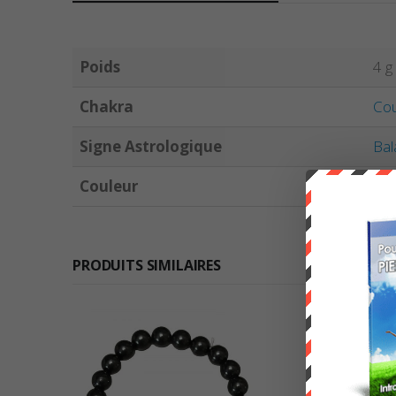
Poids
4 g
Chakra
Co
Signe Astrologique
Bal
Couleur
Ver
PRODUITS SIMILAIRES