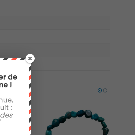
er de
ne !
nue,
it :
 des
"