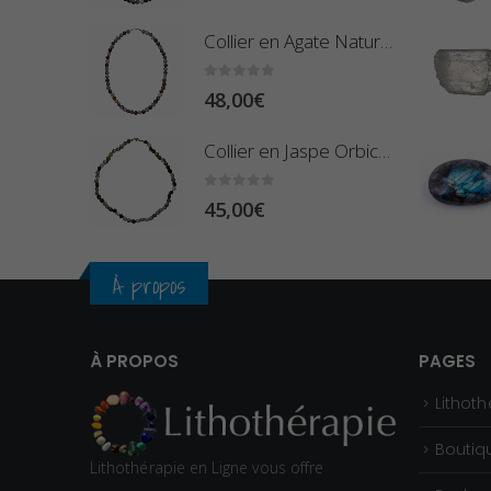
Collier en Agate Naturelle - Pierres Boules 8mm
0
sur 5
48,00
€
Collier en Jaspe Orbiculaire - Pierres Roulées
0
sur 5
45,00
€
À propos
À PROPOS
PAGES
Lithoth
Boutiq
Lithothérapie en Ligne vous offre