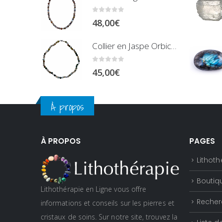
0
sur 5
48,00
€
Collier en Jaspe Orbiculaire - Pierres Roulées
0
sur 5
45,00
€
À propos
À PROPOS
PAGES
Lithoth
Boutiq
Lithothérapie en Ligne vous offre
Recher
informations et conseils sur les pierres et
cristaux de soins. Sur notre site, trouvez la