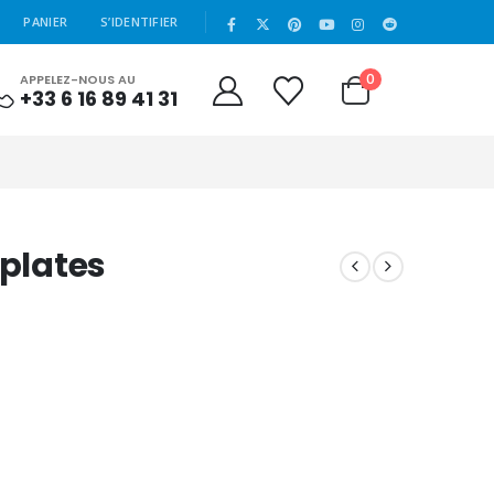
|
PANIER
S’IDENTIFIER
0
APPELEZ-NOUS AU
+33 6 16 89 41 31
 plates