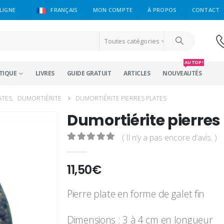
LIGNE
FRANÇAIS
MON COMPTE
À PROPOS
CONTACT
Toutes catégories
AU TOP !
TIQUE
LIVRES
GUIDE GRATUIT
ARTICLES
NOUVEAUTÉS
ATES
,
DUMORTIÉRITE
DUMORTIÉRITE PIERRES PLATES
Dumortiérite pierres
( Il n’y a pas encore d’avis. )
0
sur 5
11,50
€
Pierre plate en forme de galet fin
Dimensions : 3 à 4 cm en longueur