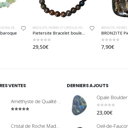
STAUX
S
,
PIERRES ET CRISTAUX
,
PREHNITE
,
PIETERSITE
BRONZITE
,
PIERRES ET CRISTAUX
,
PIERRES ROULÉES
OPA
Pietersite Bracelet boules 6mm
BRONZITE Pierre Roulée
5
0
sur 5
0
€
7,90
€
8,
RES VENTES
DERNIERS AJOUTS
Améthyste de Qualité Extra - Pierre Roulée
0
sur 5
23,00
€
5.00
sur 5
Cristal de Roche Madagascar Fragment de Pierre Brute