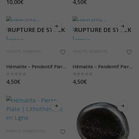
10,00
€
4,50
€
RUPTURE DE STOCK
RUPTURE DE STOCK
HÉMATITE
,
PENDENTIFS
HÉMATITE
,
PENDENTIFS
Hématite – Pendentif Pierre Roulée
Hématite – Pendentif Pierre Roulée
0
sur 5
0
sur 5
4,50
€
4,50
€
Ce
HÉMATITE
,
PIERRES PLATES
produit