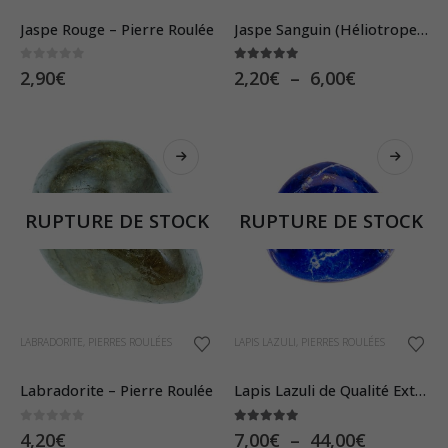
produit
a
Jaspe Rouge – Pierre Roulée
Jaspe Sanguin (Héliotrope) – Pierre Roulée
plusieurs
0
sur 5
5.00
sur 5
Plage
2,90
€
2,20
€
–
6,00
€
variations.
de
Les
prix :
2,20€
options
à
peuvent
6,00€
être
RUPTURE DE STOCK
RUPTURE DE STOCK
choisies
sur
la
page
Ce
du
LABRADORITE
,
PIERRES ROULÉES
LAPIS LAZULI
,
PIERRES ROULÉES
produit
produit
a
Labradorite – Pierre Roulée
Lapis Lazuli de Qualité Extra – Pierre Roulée
plusieurs
0
sur 5
5.00
sur 5
Plage
4,20
€
7,00
€
–
44,00
€
variations.