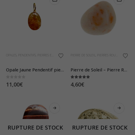
être
choisies
sur
la
page
du
produit
OPALES
,
PENDENTIFS
,
PIERRES ET CRISTAUX
,
PIERRES ROULÉES
PIERRE DE SOLEIL
,
PIERRES ROULÉES
Opale Jaune Pendentif pierre roulée
Pierre de Soleil – Pierre Roulée
0
sur 5
5.00
sur 5
11,00
€
4,60
€
RUPTURE DE STOCK
RUPTURE DE STOCK