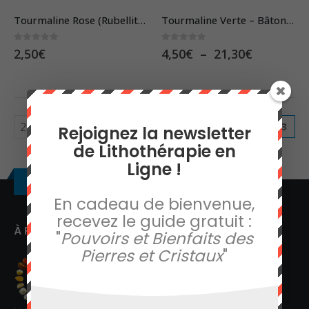
produit
produit
a
Tourmaline Rose (Rubellite) – Pierre Brute
Tourmaline Verte – Bâtonnet Brut
plusieurs
0
sur 5
0
sur 5
Plage
2,50
€
4,50
€
–
21,30
€
variations.
de
Les
prix :
4,50€
options
à
peuvent
21,30€
1
2
3
Rejoignez la newsletter
être
de Lithothérapie en
choisies
Ligne !
sur
À propos
la
En cadeau de bienvenue,
page
recevez le guide gratuit :
du
À PROPOS
"
Pouvoirs et Bienfaits des
produit
Pierres et Cristaux
"