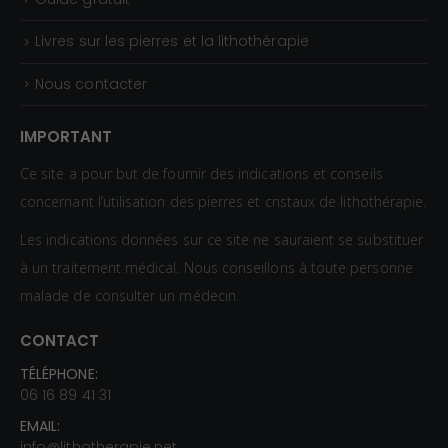
Cliente
Cliente
40€
Livres sur les pierres et la lithothérapie
Très belle pierre, autant
Magnifique pierre, je suis
Nous contacter
soleil levant que couchant,
très contente de ma
selon l’humeur. Et excellent
commande que j’ai reçue
IMPORTANT
service, j’ai reçu le paquet
très rapidement. Boutique
plus tôt que prévu, joliment
sérieuse et communicante
Ce site a pour but de fournir des indications et conseils
emballé, vraiment bien.
A recommander ! Merci,
concernant l’utilisation des pierres et cristaux de lithothérapie.
J’espère que cette pierre
Merci, Merci !
Les indications données sur ce site ne sauraient se substituer
vous apportera tout le
à un traitement médical. Nous conseillons à toute personne
réconfort !
malade de consulter un médecin.
CONTACT
TÉLÉPHONE:
06 16 89 41 31
EMAIL:
info@lithotherapie.net