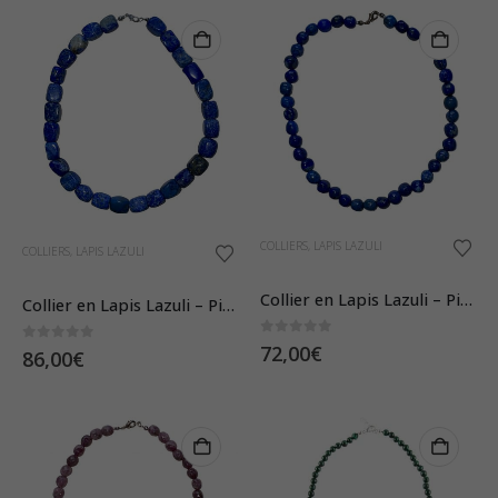
COLLIERS
,
LAPIS LAZULI
COLLIERS
,
LAPIS LAZULI
Collier en Lapis Lazuli – Pierres Roulées
Collier en Lapis Lazuli – Pierres Polies
0
sur 5
72,00
€
0
sur 5
86,00
€