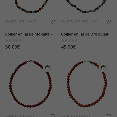
COLLIERS
,
JASPE MOKAITE
COLLIERS
,
JASPE ORBICULAIRE
Collier en Jaspe Mokaite – Pierres Boules 8mm
Collier en Jaspe Orbiculaire – Pierres Roulées
0
sur 5
0
sur 5
50,00
€
45,00
€
COLLIERS
,
JASPE ROUGE
COLLIERS
,
JASPE ROUGE