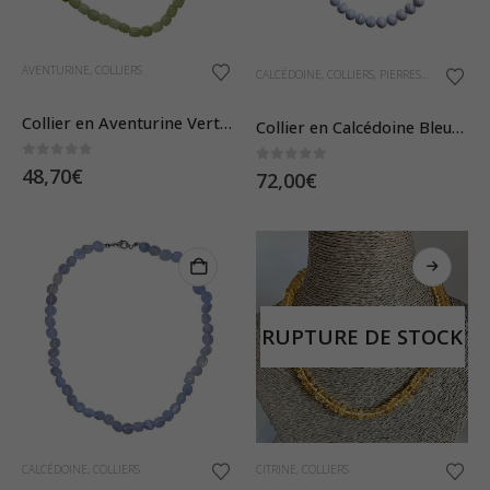
AVENTURINE
,
COLLIERS
CALCÉDOINE
,
COLLIERS
,
PIERRES ET CRISTAUX
Collier en Aventurine Verte – Pierres Roulées
Collier en Calcédoine Bleue – Pierres Boules 10mm
0
sur 5
48,70
€
0
sur 5
72,00
€
RUPTURE DE STOCK
CALCÉDOINE
,
COLLIERS
CITRINE
,
COLLIERS