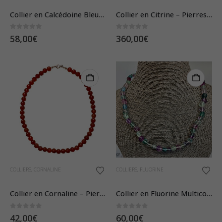
Collier en Calcédoine Bleue – Pierres Roulées
Collier en Citrine – Pierres Facettées
0
sur 5
0
sur 5
58,00
€
360,00
€
COLLIERS
,
CORNALINE
COLLIERS
,
FLUORINE
Collier en Cornaline – Pierre Boules 8mm
Collier en Fluorine Multicolore – Pierres Roulées
0
sur 5
0
sur 5
42,00
€
60,00
€