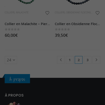
COLLIERS
,
MALACHITE
COLLIERS
,
OBSIDIENNE FLOCONS DE NEIGE
Collier en Malachite – Pierres Boules 8mm
Collier en Obsidienne Flocons de Neige – Pierres Boules 8mm
0
sur 5
0
sur 5
60,00
€
39,50
€
1
2
3
À propos
À PROPOS