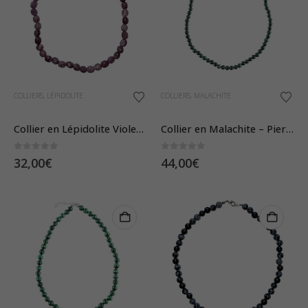
COLLIERS
,
LÉPIDOLITE
COLLIERS
,
MALACHITE
Collier en Lépidolite Violette – Pierres Roulées
Collier en Malachite – Pierres Boules 6mm
0
sur 5
0
sur 5
32,00
€
44,00
€