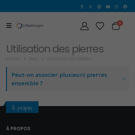
0
Utilisation des pierres
ACCUEIL
FAQS
UTILISATION DES PIERRES
Peut-on associer plusieurs pierres
ensemble ?
À propos
À PROPOS