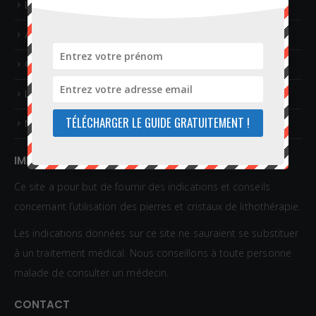
Liste des affections
Articles sur la lithothérapie
Guide gratuit
Livres sur les pierres et la lithothérapie
TÉLÉCHARGER LE GUIDE GRATUITEMENT !
Nous contacter
IMPORTANT
Ce site a pour but de fournir des indications et conseils
concernant l’utilisation des pierres et cristaux de lithothérapie.
Les indications données sur ce site ne sauraient se substituer
à un traitement médical. Nous conseillons à toute personne
malade de consulter un médecin.
CONTACT